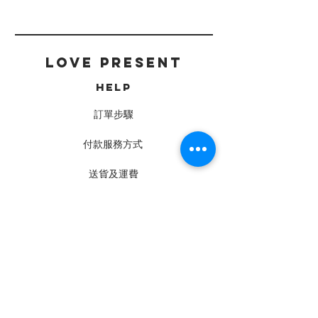
LOVE PRESENT
HELP
訂單步驟
付款服務方式
送貨及運費
常見問題
CONTACT
工作坊 · 門市
Charis Love Present Studio
鑽石山 旺景工業大廈2樓C室
(24 Space C10室)
現貨寄買點