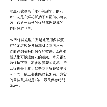
永生花被稱為「永不凋謝🌹」的花。
永生花是在鮮花採摘下來兩個小時以
內，通過一系列的保鮮處理製成的，
也叫保鮮花💐。.
🌫📕保鮮處理主要是通過用保鮮液
在特定環境替換掉花材原本的水分，
從而達到長時間保存的效果。⏳這種
新技術可以讓鮮花的組織、水分很好
地保持下來，不會改變花的質感，所
以從視覺上看，保鮮花跟鮮花幾乎沒
有不同，摸上去也跟鮮花無異。⏰它
的最佳觀賞期是1年，最長保存時間
為3年。