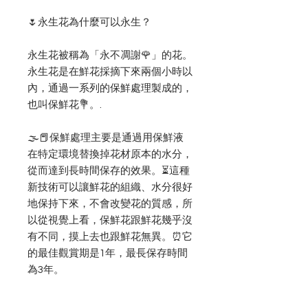
🌷永生花為什麼可以永生？
永生花被稱為「永不凋謝🌹」的花。
永生花是在鮮花採摘下來兩個小時以
內，通過一系列的保鮮處理製成的，
也叫保鮮花💐。.
🌫📕保鮮處理主要是通過用保鮮液
在特定環境替換掉花材原本的水分，
從而達到長時間保存的效果。⏳這種
新技術可以讓鮮花的組織、水分很好
地保持下來，不會改變花的質感，所
以從視覺上看，保鮮花跟鮮花幾乎沒
有不同，摸上去也跟鮮花無異。⏰它
的最佳觀賞期是1年，最長保存時間
為3年。