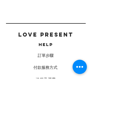
LOVE PRESENT
HELP
訂單步驟
付款服務方式
送貨及運費
常見問題
CONTACT
工作坊 · 門市
Charis Love Present Studio
鑽石山 旺景工業大廈2樓C室
(24 Space C10室)