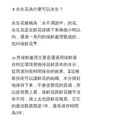
🌷永生花為什麼可以永生？
永生花被稱為「永不凋謝🌹」的花。
永生花是在鮮花採摘下來兩個小時以
內，通過一系列的保鮮處理製成的，
也叫保鮮花💐。.
🌫📕保鮮處理主要是通過用保鮮液
在特定環境替換掉花材原本的水分，
從而達到長時間保存的效果。⏳這種
新技術可以讓鮮花的組織、水分很好
地保持下來，不會改變花的質感，所
以從視覺上看，保鮮花跟鮮花幾乎沒
有不同，摸上去也跟鮮花無異。⏰它
的最佳觀賞期是1年，最長保存時間
為3年。