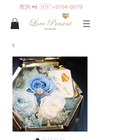
查詢
📲 🇭🇰
+9794-0079