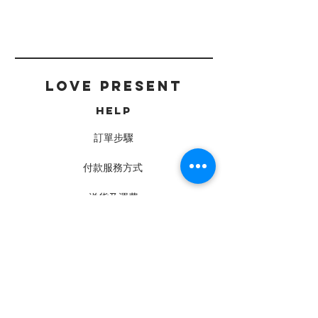
LOVE PRESENT
HELP
訂單步驟
付款服務方式
送貨及運費
常見問題
CONTACT
工作坊 · 門市
Charis Love Present Studio
鑽石山 旺景工業大廈2樓C室
(24 Space C10室)