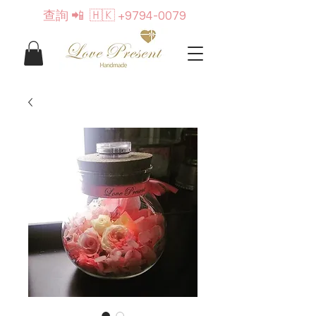
查詢
📲 🇭🇰
+9794-0079