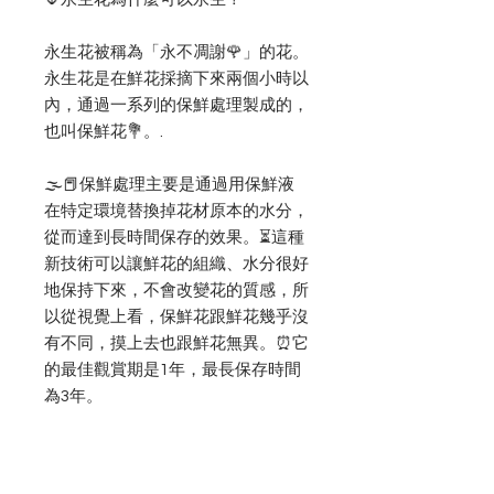
永生花被稱為「永不凋謝🌹」的花。
永生花是在鮮花採摘下來兩個小時以
內，通過一系列的保鮮處理製成的，
也叫保鮮花💐。.
🌫📕保鮮處理主要是通過用保鮮液
在特定環境替換掉花材原本的水分，
從而達到長時間保存的效果。⏳這種
新技術可以讓鮮花的組織、水分很好
地保持下來，不會改變花的質感，所
以從視覺上看，保鮮花跟鮮花幾乎沒
有不同，摸上去也跟鮮花無異。⏰它
的最佳觀賞期是1年，最長保存時間
為3年。