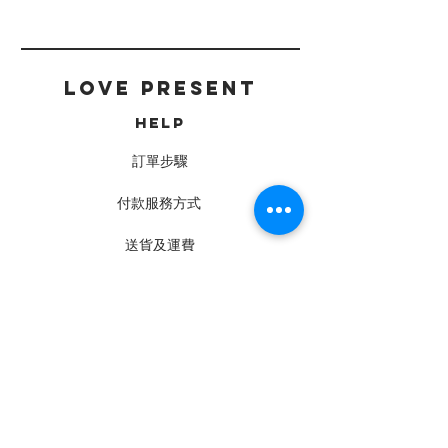
LOVE PRESENT
HELP
訂單步驟
付款服務方式
送貨及運費
常見問題
CONTACT
工作坊 · 門市
Charis Love Present Studio
鑽石山 旺景工業大廈2樓C室
(24 Space C10室)
現貨寄買點