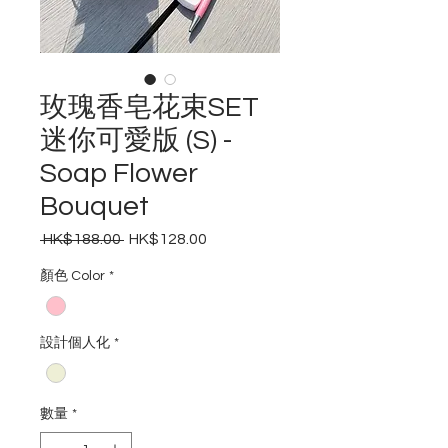
玫瑰香皂花束SET
迷你可愛版 (S) -
Soap Flower
Bouquet
 HK$188.00 
HK$128.00
一
促
般
銷
顏色 Color
*
價
價
格
格
設計個人化
*
數量
*