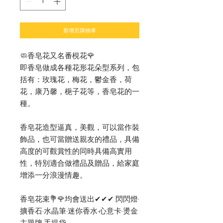
新增至購物車
🧼香皂花又名番梘花🌹
即香皂做成各種花形花朵型系列，包
括有：玫瑰花，梅花，鬱金香，荷
花，康乃馨，梔子花等，香皂花的一
種。
香皂花造型逼真，美觀，可以當作裝
飾品，也可當贈送親友的禮品，具備
高度的可觀賞性的同時具備高實用
性，特別適合做禮品及贈品，給家庭
增添一分浪漫情趣。
香皂花束💐🌹均會送出✔︎✔︎✔︎ 閃閃燈·
擴香石·水晶筆·迷你香水·心意卡·燙金