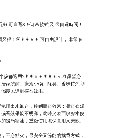
👭 可自選3-5個 🌸款式 及 ⏰自選時間！
💟👨‍👩‍👧‍👧 可自由設計， 非常個
?
‍👩‍👦‍👦👨‍👩‍👧‍👦💏 露營必
居家裝飾、療癒小物、除臭、香味持久 🚀
外濕度以達到擴香效果。
氣排出水氣🎉，達到擴香效果；擴香石濕
，擴香效果較不明顯，此時於表面噴點水便
再加幾滴精油，重複使用環保實用又美觀。
熱，不必點火，最安全又節能的擴香方式，