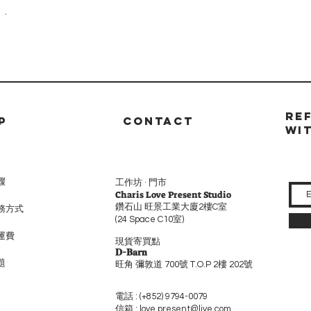
.
RE
P
CONTACT
WI
驟
工作坊 · 門市
Charis Love Present Studio
鑽石山 旺景工業大廈2樓C室
務方式
(24 Space C10室)
運費
現貨寄買點
𝐃-𝐁𝐚𝐫𝐧
題
旺角 彌敦道 700號 T.O.P 2樓 202號
電話 :
(+852) 9794-0079
信箱 :
love.present@live.com