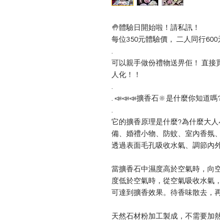
🤚體驗日開始啦！請私訊！
每位350元體驗價， 二人同行600元
.
可以親手做份禮物送畀佢！ 直接買又得！
人化！！
.
. 📣📣📣擴香石🔆是什麼你知道嗎
.
它的擴香原理是什麼?為什麼大人小孩都適用?
備、婚禮小物、防蚊、室內香氛、
透過表面毛孔吸收水氣、調節內
當擴香石中濕度高於空氣時，向空
度低於空氣時，從空氣吸收水氣
可達到擴香效果。待香味散去，
天然石材粉加工製成，不需要加