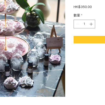
HK$350.00
價
格
數量
*